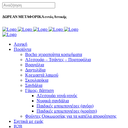
ΔΩΡΕΑΝ ΜΕΤΑΦΟΡΙΚΑ εντός Αττικής
Αρχική
Προϊόντα
Bocho χειροποίητα κοσμήματα
Αξεσουάρ – Τσάντες – Πορτοφόλια
Βραχιόλια
Δαχτυλίδια
Κρεμαστά λαιμού
Σκουλαρίκια
Σανδάλια
Γάμος- βάπτιση
Αξεσουάρ νονά-νονός
Νυφικά σανδάλια
Παιδικές μπομπονιέρες (αγόρι)
Παιδικές μπομπονιέρες (κορίτσι)
Φούντες Ορκωμοσίας για τα καπέλα αποφοίτησης
Σχετικά με εμάς
B2B