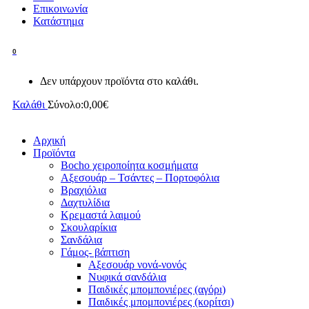
Επικοινωνία
Κατάστημα
0
Δεν υπάρχουν προϊόντα στο καλάθι.
Καλάθι
Σύνολο:
0,00
€
Αρχική
Προϊόντα
Bocho χειροποίητα κοσμήματα
Αξεσουάρ – Τσάντες – Πορτοφόλια
Βραχιόλια
Δαχτυλίδια
Κρεμαστά λαιμού
Σκουλαρίκια
Σανδάλια
Γάμος- βάπτιση
Αξεσουάρ νονά-νονός
Νυφικά σανδάλια
Παιδικές μπομπονιέρες (αγόρι)
Παιδικές μπομπονιέρες (κορίτσι)